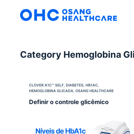
S
k
i
p
t
o
Category
Hemoglobina Gl
c
o
n
t
e
CLOVER A1C™ SELF
,
DIABETES
,
HB1AC
,
HEMOGLOBINA GLICADA
,
OSANG HEALTHCARE
n
t
Definir o controle glicêmico