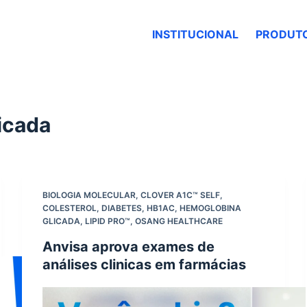
INSTITUCIONAL
PRODUT
icada
BIOLOGIA MOLECULAR
,
CLOVER A1C™ SELF
,
COLESTEROL
,
DIABETES
,
HB1AC
,
HEMOGLOBINA
GLICADA
,
LIPID PRO™
,
OSANG HEALTHCARE
Anvisa aprova exames de
análises clinicas em farmácias