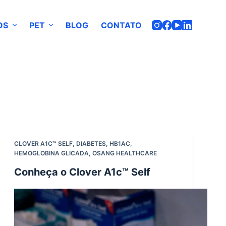
OS
PET
BLOG
CONTATO
CLOVER A1C™ SELF
,
DIABETES
,
HB1AC
,
HEMOGLOBINA GLICADA
,
OSANG HEALTHCARE
Conheça o Clover A1c™ Self