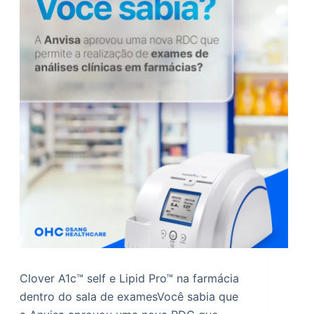
Clover A1c™ self e Lipid Pro™ na farmácia
dentro do sala de examesVocê sabia que