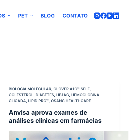
OS
PET
BLOG
CONTATO
BIOLOGIA MOLECULAR
,
CLOVER A1C™ SELF
,
COLESTEROL
,
DIABETES
,
HB1AC
,
HEMOGLOBINA
GLICADA
,
LIPID PRO™
,
OSANG HEALTHCARE
Anvisa aprova exames de
análises clinicas em farmácias