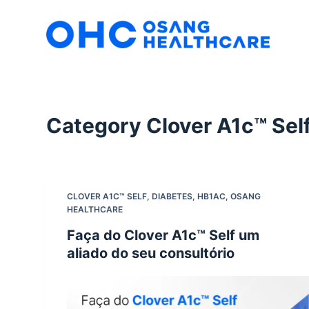
S
k
i
p
t
o
Category
Clover A1c™ Sel
c
o
n
t
e
CLOVER A1C™ SELF
,
DIABETES
,
HB1AC
,
OSANG
HEALTHCARE
n
t
Faça do Clover A1c™ Self um
aliado do seu consultório