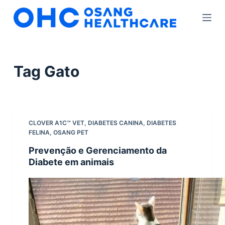
S
k
i
p
t
Tag
Gato
o
c
o
n
CLOVER A1C™ VET
,
DIABETES CANINA
,
DIABETES
t
FELINA
,
OSANG PET
e
Prevenção e Gerenciamento da
n
Diabete em animais
t