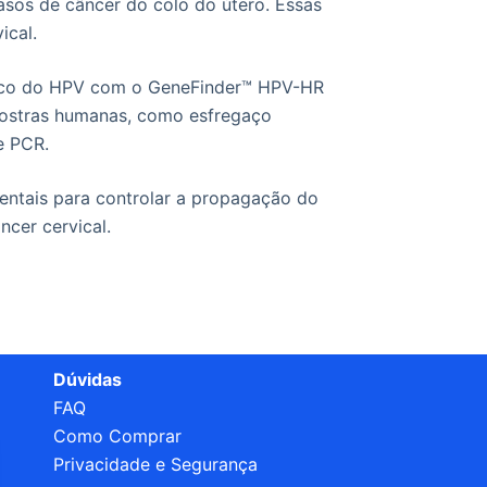
sos de câncer do colo do útero. Essas
ical.
tico do HPV com o GeneFinder™ HPV-HR
mostras humanas, como esfregaço
e PCR.
ntais para controlar a propagação do
cer cervical.
Dúvidas
FAQ
Como Comprar
Privacidade e Segurança