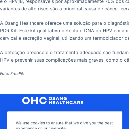
e o HPV18, responsáveis por aproximadamente 70% dos ca
variantes de alto risco são a principal causa de câncer cerv
A Osang Healthcare oferece uma solução para o diagnós
PCR Kit. Este kit qualitativo detecta o DNA do HPV em a
cervical e secreção vaginal, utilizando um termociclador d
A detecção precoce e o tratamento adequado são fundame
HPV e prevenir suas complicações mais graves, como o cân
Foto: FreePik
Av. Paulista, n°1636, sala 901
We use cookies to ensure that we give you the best
experience on our website.